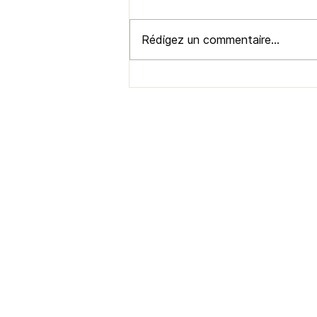
Rédigez un commentaire...
Visite guidée historique à Saint-
Hyacinthe : découvrez les maisons
ancestrales de la prestigieuse rue
Girouard