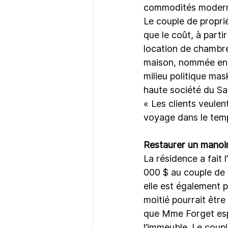
commodités modern
Le couple de propriét
que le coût, à parti
location de chambres 
maison, nommée en l
milieu politique ma
haute société du Sa
« Les clients veulen
voyage dans le temp
Restaurer un manoir
La résidence a fait 
000 $ au couple de
elle est également p
moitié pourrait êtr
que Mme Forget espè
l’immeuble. Le coupl