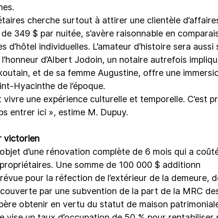
es.
aires cherche surtout à attirer une clientèle d’affaires. 
r de 349 $ par nuitée, s’avère raisonnable en comparai
d’hôtel individuelles. L’amateur d’histoire sera aussi se
’honneur d’Albert Jodoin, un notaire autrefois impliqu
skoutain, et de sa femme Augustine, offre une immersio
int-Hyacinthe de l’époque.
t vivre une expérience culturelle et temporelle. C’est p
s entrer ici », estime M. Dupuy.
 victorien
l’objet d’une rénovation complète de 6 mois qui a coût
 propriétaires. Une somme de 100 000 $ additionn
révue pour la réfection de l’extérieur de la demeure, d
e couverte par une subvention de la part de la MRC d
re obtenir en vertu du statut de maison patrimonial
e vise un taux d’occupation de 50 % pour rentabiliser 