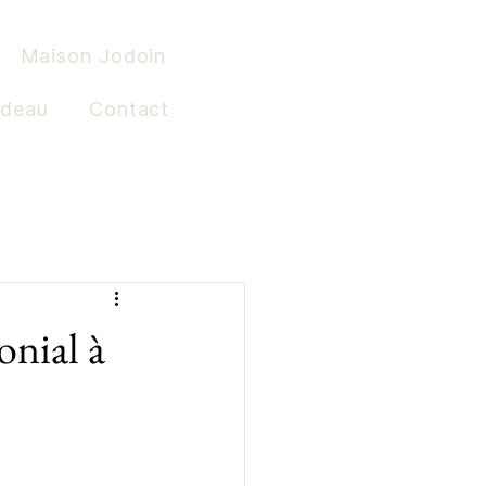
Maison Jodoin
adeau
Contact
onial à