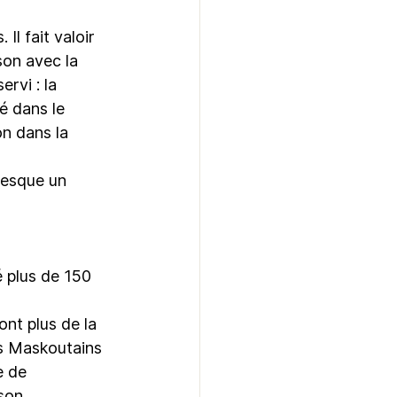
Il fait valoir 
son avec la 
rvi : la 
é dans le 
n dans la 
resque un 
é plus de 150 
ont plus de la 
es Maskoutains 
e de 
son 