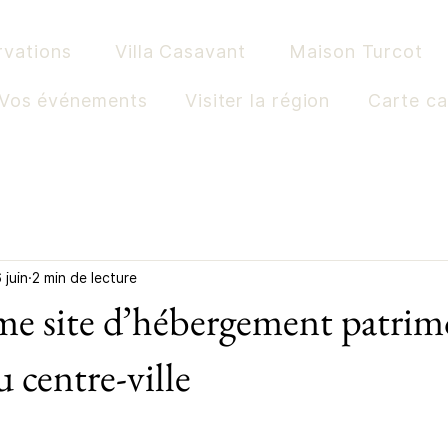
rvations
Villa Casavant
Maison Turcot
Vos événements
Visiter la région
Carte c
 juin
2 min de lecture
me site d’hébergement patrim
 centre-ville