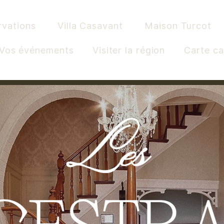
rvations
Villa Casavant
Maison Turcot
Vos événements
Visiter la région
Carte c